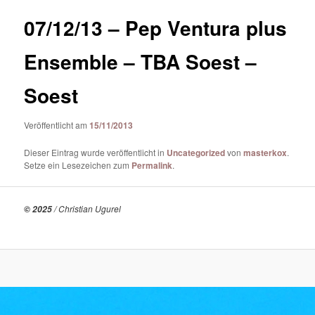
07/12/13 – Pep Ventura plus
Ensemble – TBA Soest –
Soest
Veröffentlicht am
15/11/2013
Dieser Eintrag wurde veröffentlicht in
Uncategorized
von
masterkox
.
Setze ein Lesezeichen zum
Permalink
.
/ Christian Ugurel
© 2025