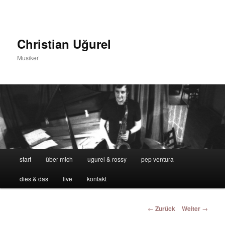
Zum
Inhalt
wechseln
Christian Uğurel
Musiker
Hauptmenü
start
über mich
ugurel & rossy
pep ventura
dies & das
live
kontakt
Beitrags-
←
Zurück
Weiter
→
Navigation