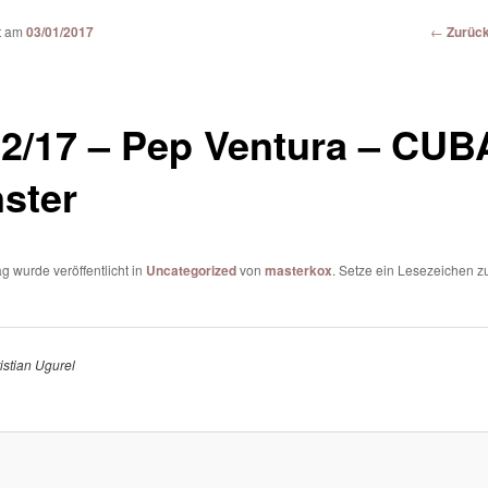
Beitrags
←
Zurüc
ht am
03/01/2017
Navigat
02/17 – Pep Ventura – CUB
ster
ag wurde veröffentlicht in
Uncategorized
von
masterkox
. Setze ein Lesezeichen 
istian Ugurel