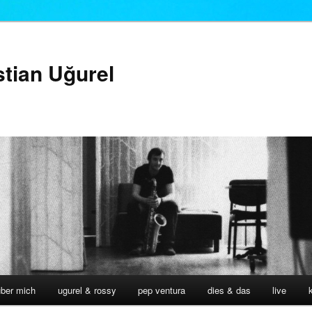
stian Uğurel
über mich
ugurel & rossy
pep ventura
dies & das
live