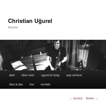
Zum
Inhalt
wechseln
Christian Uğurel
Musiker
Hauptmenü
start
über mich
ugurel & rossy
pep ventura
dies & das
live
kontakt
Beitrags-
←
Zurück
Weiter
→
Navigation