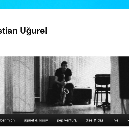
stian Uğurel
über mich
ugurel & rossy
pep ventura
dies & das
live