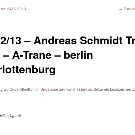
Beitrags
←
Zurüc
ht am
24/02/2013
Navigat
02/13 – Andreas Schmidt Tr
 – A-Trane – berlin
rlottenburg
ag wurde veröffentlicht in
Uncategorized
von
masterkox
. Setze ein Lesezeichen 
istian Ugurel