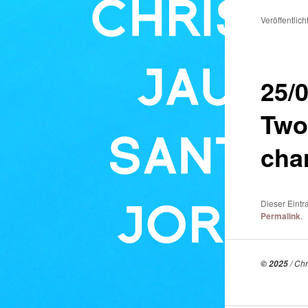
Veröffentlic
25/
Two
cha
Dieser Eintr
Permalink
.
/ Chr
© 2025